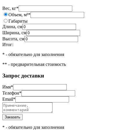
Вес, кг
*
Объем, м³
*
Габариты
Длина, см
Ширина, см
Высота, см
Итог:
*
- обязательно для заполнения
**
- предварительная стоимость
Запрос доставки
Имя
*
Телефон
*
Email
*
*
- обязательно для заполнения